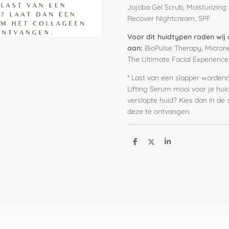
Jojoba Gel Scrub, Moisturizi
Recover Nightcream, SPF
Voor dit huidtypen raden wij
aan:
BioPulse Therapy, Micronee
The Ultimate Facial Experience
* Last van een slapper wordend
Lifting Serum mooi voor je huid
verslapte huid? Kies dan in de
deze te ontvangen.
D
D
S
e
e
h
l
e
a
e
l
r
n
e