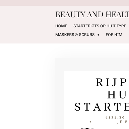
Ga
BEAUTY AND HEALT
direct
naar
de
HOME
STARTERKITS OP HUIDTYPE
hoofdinhoud
MASKERS & SCRUBS
FOR HIM