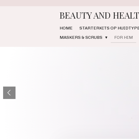
Ga
BEAUTY AND HEALT
direct
naar
de
HOME
STARTERKITS OP HUIDTYP
hoofdinhoud
MASKERS & SCRUBS
FOR HIM