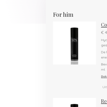
For him
Co
€ 4
Hyd
gea
De 
ene
Bev
ml.
Beki
Ui
Re