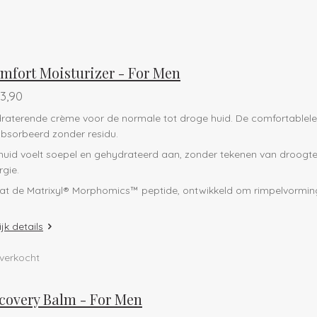
mfort Moisturizer - For Men
3,90
raterende crème voor de normale tot droge huid. De comfortablele 
bsorbeerd zonder residu.
huid voelt soepel en gehydrateerd aan, zonder tekenen van droogte.
rgie.
at de Matrixyl® Morphomics™ peptide, ontwikkeld om rimpelvorming
jk details
tverkocht
covery Balm - For Men