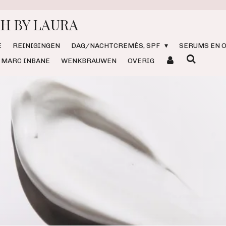
H BY LAURA
E
REINIGINGEN
DAG/NACHTCREMÈS, SPF
SERUMS EN O
MARC INBANE
WENKBRAUWEN
OVERIG