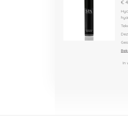
€ 4
Hyd
hya
Tek
Dez
Ges
Beki
In