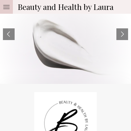
Beauty and Health by Laura
Ga
direct
naar
de
hoofdinhoud