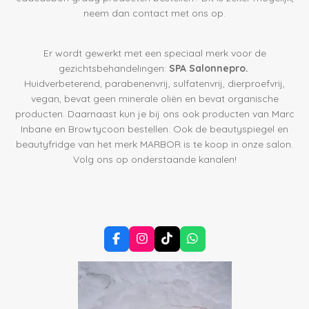
neem dan contact met ons op.
Er wordt gewerkt met een speciaal merk voor de
gezichtsbehandelingen:
SPA Salonnepro.
Huidverbeterend, parabenenvrij, sulfatenvrij, dierproefvrij,
vegan, bevat geen minerale oliën en bevat organische
producten. Daarnaast kun je bij ons ook producten van Marc
Inbane en Browtycoon bestellen. Ook de beautyspiegel en
beautyfridge van het merk MARBOR is te koop in onze salon.
Volg ons op onderstaande kanalen!
F
I
T
W
a
n
i
h
c
s
k
a
e
t
T
t
b
a
o
s
o
g
k
A