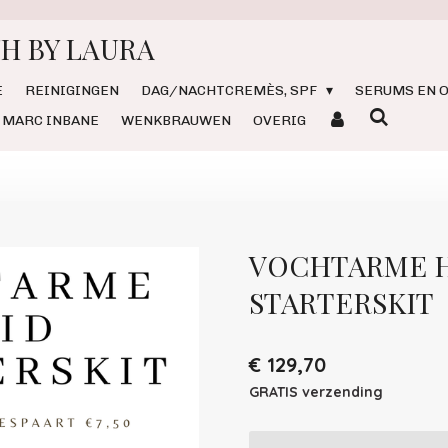
H BY LAURA
E
REINIGINGEN
DAG/NACHTCREMÈS, SPF
SERUMS EN O
MARC INBANE
WENKBRAUWEN
OVERIG
VOCHTARME 
STARTERSKIT
€ 129,70
GRATIS verzending