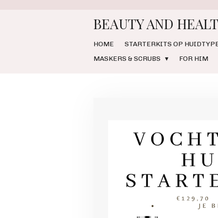
Ga
BEAUTY AND HEALT
direct
naar
de
HOME
STARTERKITS OP HUIDTYP
hoofdinhoud
MASKERS & SCRUBS
FOR HIM