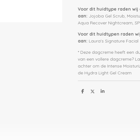
Voor dit huidtype raden wi
aan:
Jojoba Gel Scrub, Moist
Aqua Recover Nightcream, S
Voor dit huidtypen raden w
aan:
Laura's Signature Facial
* Deze dagcreme heeft een dun
van een vollere dagcreme? Laat
achter om de Intense Moistur
de Hydra Light Gel Cream
D
D
S
e
e
h
l
e
a
e
l
r
n
e