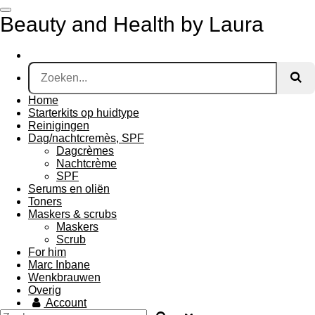
Ga
Beauty and Health by Laura
direct
naar
de
hoofdinhoud
Home
Starterkits op huidtype
Reinigingen
Dag/nachtcremès, SPF
Dagcrèmes
Nachtcrème
SPF
Serums en oliën
Toners
Maskers & scrubs
Maskers
Scrub
For him
Marc Inbane
Wenkbrauwen
Overig
Account