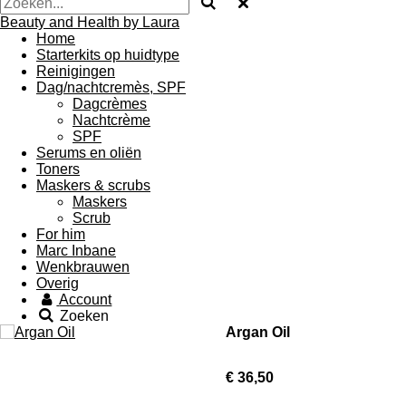
Beauty and Health by Laura
Home
Starterkits op huidtype
Reinigingen
Dag/nachtcremès, SPF
Dagcrèmes
Nachtcrème
SPF
Serums en oliën
Toners
Maskers & scrubs
Maskers
Scrub
For him
Marc Inbane
Wenkbrauwen
Overig
Account
Zoeken
Argan Oil
€ 36,50