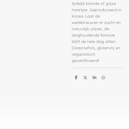
tijdelijk blonde of grijze
haartjes. Geproduceerd in
Korea. Laat de
wenkbrauwen er zacht en
natuurlijk uitzien, de
langhoudende formule
blijft de hele dag zitten.
Dierproefvrij, glutenvrij en
veganistisch
gecertificeerd!
D
D
S
D
e
e
h
e
l
e
a
l
e
l
r
e
n
e
n