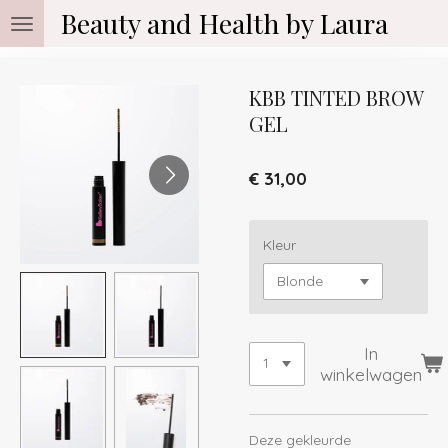
Beauty and Health by Laura
Ga
direct
naar
de
KBB TINTED BROW
hoofdinhoud
GEL
€ 31,00
Kleur
In
winkelwagen
Deze gekleurde