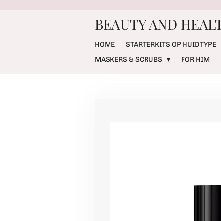
Ga
BEAUTY AND HEALT
direct
naar
de
HOME
STARTERKITS OP HUIDTYPE
hoofdinhoud
MASKERS & SCRUBS
FOR HIM