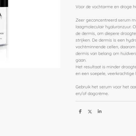
Voor de vochtarme en droge hu
Zeer geconcentreerd serum met 
laagmoleculair hyaluronzuur. O
de dermis, om diepere droogtel
strijken. De dermis is een hyd
vochtminnende cellen, daarom 
dermis van belang om huidvero
gaan.
Het resultaat is minder droogte
en een soepele, veerkrachtige 
Gebruik het serum voor het a
en/of dagcrème.
D
D
S
e
e
h
l
e
a
e
l
r
n
e