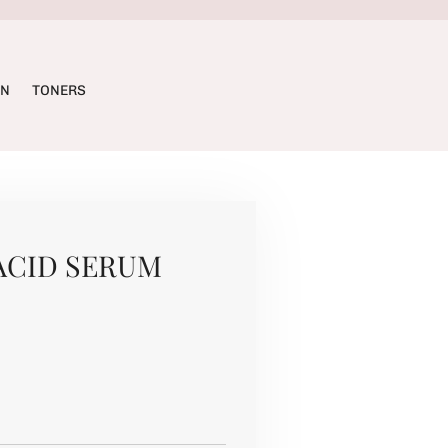
ËN
TONERS
ACID SERUM