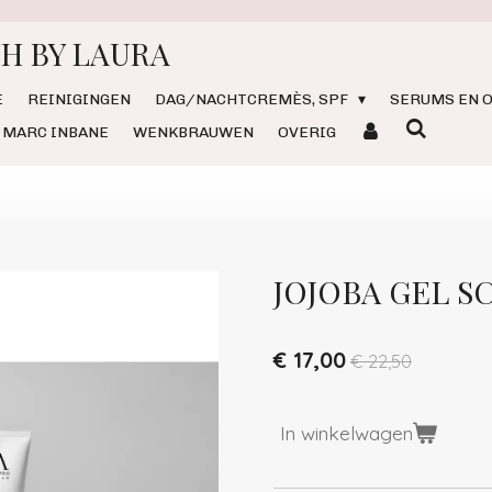
H BY LAURA
E
REINIGINGEN
DAG/NACHTCREMÈS, SPF
SERUMS EN O
MARC INBANE
WENKBRAUWEN
OVERIG
JOJOBA GEL S
€ 17,00
€ 22,50
In winkelwagen