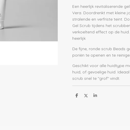
Een heerlijk revitaliserende g
Vera. Doordrenkt met kleine 
stralende en verfriste teint. 
Gel Scrub tijdens het scrubben
verkoeltend effect op de huid
heerlijk
De fijne, ronde scrub Beads ge
poriën te openen en te reinige
Geschikt voor alle huidtype
huid, of gevoelige huid. Ideaa
scrub snel te "grof" vindt.
D
D
S
e
e
h
l
e
a
e
l
r
n
e