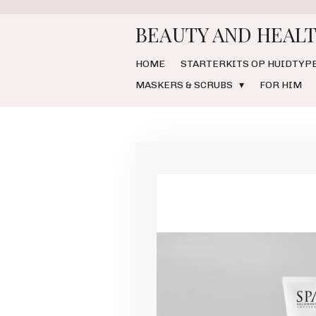
Ga
BEAUTY AND HEALT
direct
naar
de
HOME
STARTERKITS OP HUIDTYP
hoofdinhoud
MASKERS & SCRUBS
FOR HIM