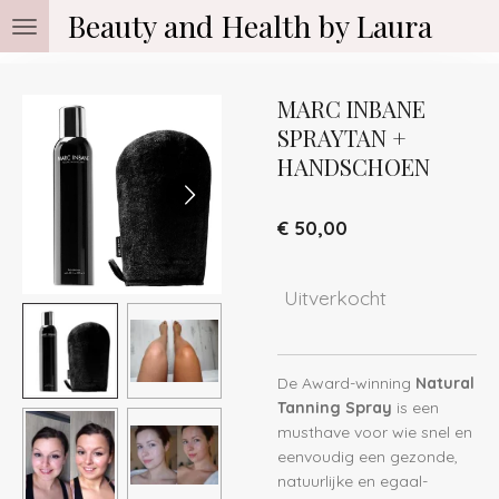
Beauty and Health by Laura
Ga
direct
naar
de
MARC INBANE
hoofdinhoud
SPRAYTAN +
HANDSCHOEN
€ 50,00
Uitverkocht
De Award-winning
Natural
Tanning Spray
is een
musthave voor wie snel en
eenvoudig een gezonde,
natuurlijke en egaal-