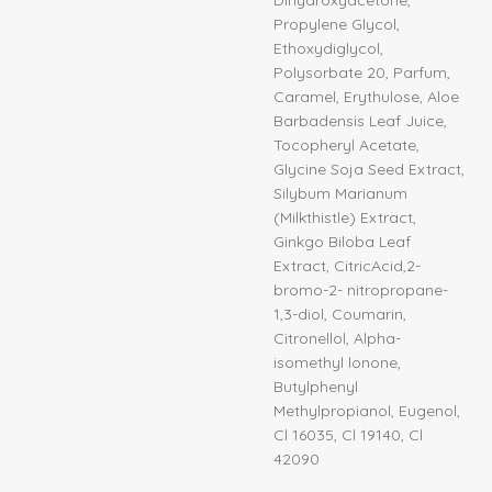
Propylene Glycol,
Ethoxydiglycol,
Polysorbate 20, Parfum,
Caramel, Erythulose, Aloe
Barbadensis Leaf Juice,
Tocopheryl Acetate,
Glycine Soja Seed Extract,
Silybum Marianum
(Milkthistle) Extract,
Ginkgo Biloba Leaf
Extract, CitricAcid,2-
bromo-2- nitropropane-
1,3-diol, Coumarin,
Citronellol, Alpha-
isomethyl lonone,
Butylphenyl
Methylpropianol, Eugenol,
Cl 16035, Cl 19140, Cl
42090