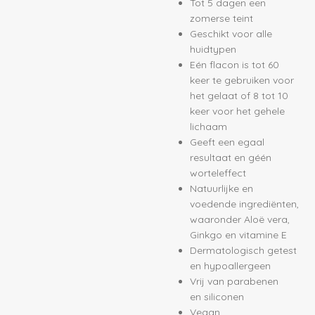
Tot 5 dagen een
zomerse teint
Geschikt voor alle
huidtypen
Eén flacon is tot 60
keer te gebruiken voor
het gelaat of 8 tot 10
keer voor het gehele
lichaam
Geeft een egaal
resultaat en géén
worteleffect
Natuurlijke en
voedende ingrediënten,
waaronder Aloë vera,
Ginkgo en vitamine E
Dermatologisch getest
en hypoallergeen
Vrij van parabenen
en siliconen
Vegan