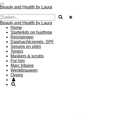
Ga
Beauty and Health by Laura
direct
naar
de
Beauty and Health by Laura
hoofdinhoud
Home
Starterkits op huidtype
Reinigingen
Dag/nachtcremès, SPF
Serums en oliën
Toners
Maskers & scrubs
For him
Marc Inbane
Wenkbrauwen
Overig