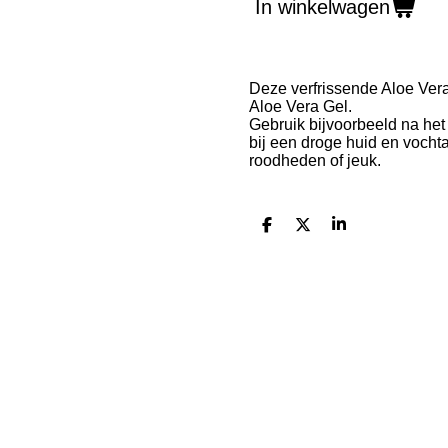
In winkelwagen
Deze verfrissende Aloe Vera
Aloe Vera Gel.
Gebruik bijvoorbeeld na het e
bij een droge huid en vocht
roodheden of jeuk.
D
D
S
e
e
h
l
e
a
e
l
r
n
e