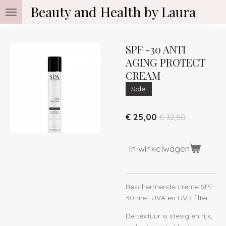
Beauty and Health by Laura
Ga
direct
naar
de
SPF -30 ANTI
hoofdinhoud
AGING PROTECT
CREAM
Sale!
€ 25,00
€ 32,50
In winkelwagen
Beschermende crème SPF-
30 met UVA en UVB filter.
De textuur is stevig en rijk,