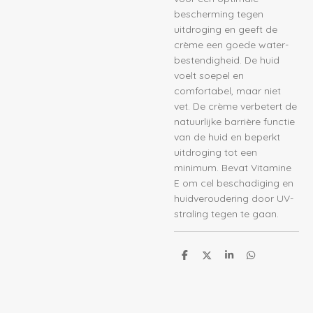
bescherming tegen
uitdroging en geeft de
crème een goede water-
bestendigheid. De huid
voelt soepel en
comfortabel, maar niet
vet. De crème verbetert de
natuurlijke barrière functie
van de huid en beperkt
uitdroging tot een
minimum. Bevat Vitamine
E om cel beschadiging en
huidveroudering door UV-
straling tegen te gaan.
D
D
S
D
e
e
h
e
l
e
a
l
e
l
r
e
n
e
n