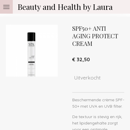
Beauty and Health by Laura
Ga
direct
naar
de
SPF50+ ANTI
hoofdinhoud
AGING PROTECT
CREAM
€ 32,50
Uitverkocht
Beschermende crème SPF-
50+ met UVA en UVB filter.
De textuur is stevig en rijk,
het lipidengehalte zorgt
voor een optimale