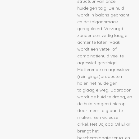
structuur van onze
huideigen talg. De huid
wordt in balans gebracht
en de talgaanmaak
gereguleerd. Verzorgd
zonder een vettig laagje
achter te laten. Vaak
wordt een vette- of
combinatiehuid veel te
agressief gereinigd.
Matterende en agressieve
(reinigings)producten
halen het huideigen
talglaagje weg. Daardoor
wordt de huid te droog, en
de huid reageert hierop
door meer talg aan te
maken. Een vicieuze
cirkel. Het Jojoba Oil Elixir
brengt het
beschermlaagje terug, en