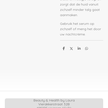
zorgt dat de huid vanuit
zichzelf minder talg gaat
aanmaken.
Gebruik het serum op
zichzelf of meng het door
uw nachtcrème.
D
D
S
D
e
e
h
e
l
e
a
l
e
l
r
e
n
e
n
Beauty & Health by Laura
Vierakkerstraat 32B
6851BE Huissen (GLD)