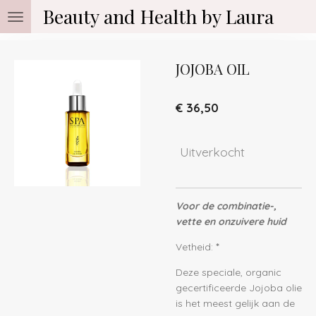
Beauty and Health by Laura
Ga
direct
naar
de
JOJOBA OIL
hoofdinhoud
€ 36,50
Uitverkocht
Voor de combinatie-,
vette en onzuivere huid
Vetheid:
*
Deze speciale, organic
gecertificeerde Jojoba olie
is het meest gelijk aan de