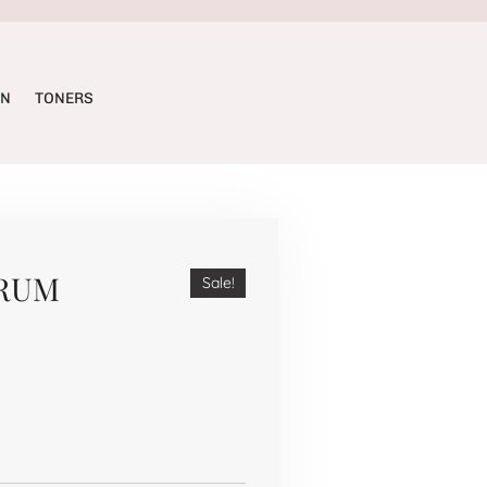
ËN
TONERS
ERUM
Sale!