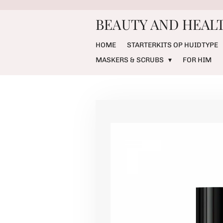
Ga
BEAUTY AND HEALT
direct
naar
de
HOME
STARTERKITS OP HUIDTYPE
hoofdinhoud
MASKERS & SCRUBS
FOR HIM