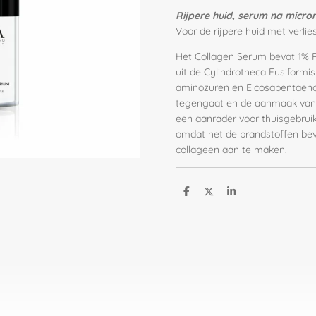
Rijpere huid, serum na micro
Voor de rijpere huid met verlie
Het Collagen Serum bevat 1% R
uit de Cylindrotheca Fusiformis
aminozuren en Eicosapentaenoic
tegengaat en de aanmaak van e
een aanrader voor thuisgebrui
omdat het de brandstoffen bev
collageen aan te maken.
D
D
S
e
e
h
l
e
a
e
l
r
n
e