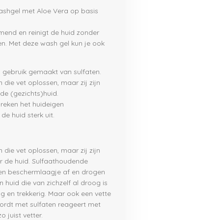
washgel met Aloe Vera op basis
imend en reinigt de huid zonder
eren. Met deze wash gel kun je ook
 gebruik gemaakt van sulfaten.
n die vet oplossen, maar zij zijn
 de (gezichts)huid.
reken het huideigen
e huid sterk uit.
n die vet oplossen, maar zij zijn
or de huid. Sulfaathoudende
gen beschermlaagje af en drogen
n huid die van zichzelf al droog is
og en trekkerig. Maar ook een vette
wordt met sulfaten reageert met
juist vetter.