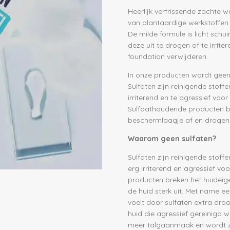
Heerlijk verfrissende zachte 
van plantaardige werkstoffen.
De milde formule is licht schu
deze uit te drogen of te irrit
foundation verwijderen.
In onze producten wordt geen
Sulfaten zijn reinigende stoffe
irriterend en te agressief voor
Sulfaathoudende producten b
beschermlaagje af en drogen d
Waarom geen sulfaten?
Sulfaten zijn reinigende stoffe
erg irriterend en agressief vo
producten breken het huidei
de huid sterk uit. Met name ee
voelt door sulfaten extra dro
huid die agressief gereinigd 
meer talgaanmaak en wordt zo 