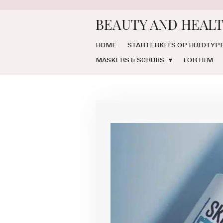
Ga
BEAUTY AND HEALT
direct
naar
de
HOME
STARTERKITS OP HUIDTYP
hoofdinhoud
MASKERS & SCRUBS
FOR HIM