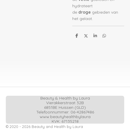
hydrateert
de
droge
gebieden van
het gelaat.
D
D
S
D
e
e
h
e
l
e
a
l
e
l
r
e
n
e
n
Beauty & Health by Laura
Vierakkerstraat 32B
6851BE Huissen (GLD)
Telefoonnummer: 06-42867486
www.beautyhealthbylaura
KVK: 67135218
© 2020 - 2026 Beauty and Health by Laura