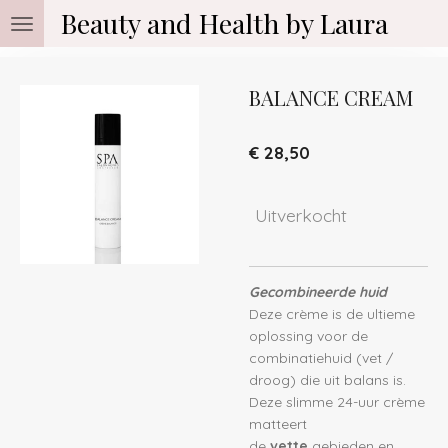
Beauty and Health by Laura
Ga
direct
naar
de
BALANCE CREAM
hoofdinhoud
€ 28,50
Uitverkocht
Gecombineerde huid
Deze crème is de ultieme
oplossing voor de
combinatiehuid (vet /
droog) die uit balans is.
Deze slimme 24-uur crème
matteert
de
vette
gebieden en